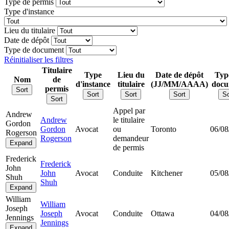
Type de permis
Type d'instance
Lieu du titulaire
Date de dépôt
Type de document
Réinitialiser les filtres
Titulaire
Type
Lieu du
Date de dépôt
Typ
Nom
de
d'instance
titulaire
(JJ/MM/AAAA)
docu
permis
Sort
Sort
Sort
Sort
So
Sort
Appel par
Andrew
Andrew
le titulaire
Gordon
Gordon
Avocat
ou
Toronto
06/08
Rogerson
Rogerson
demandeur
Expand
de permis
Frederick
Frederick
John
John
Avocat
Conduite
Kitchener
05/08
Shuh
Shuh
Expand
William
William
Joseph
Joseph
Avocat
Conduite
Ottawa
04/08
Jennings
Jennings
Expand