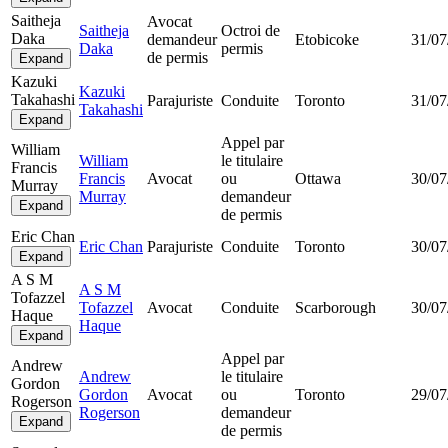
Saitheja
Avocat
Saitheja
Octroi de
Daka
demandeur
Etobicoke
31/07
Daka
permis
de permis
Expand
Kazuki
Kazuki
Takahashi
Parajuriste
Conduite
Toronto
31/07
Takahashi
Expand
Appel par
William
William
le titulaire
Francis
Francis
Avocat
ou
Ottawa
30/07
Murray
Murray
demandeur
Expand
de permis
Eric Chan
Eric Chan
Parajuriste
Conduite
Toronto
30/07
Expand
A S M
A S M
Tofazzel
Tofazzel
Avocat
Conduite
Scarborough
30/07
Haque
Haque
Expand
Appel par
Andrew
Andrew
le titulaire
Gordon
Gordon
Avocat
ou
Toronto
29/07
Rogerson
Rogerson
demandeur
Expand
de permis