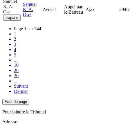
Samuel
Samuel
K. A.
Appel par
K. A.
Avocat
Ajax
29/07
Osei
le Barreau
Osei
Expand
Page 1 sur 744
1
2
3
4
5
...
10
20
30
...
Suivant
Dernier
Haut de page
Pour joindre le Tribunal
Adresse