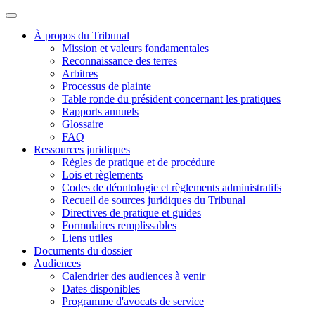
À propos du Tribunal
Mission et valeurs fondamentales
Reconnaissance des terres
Arbitres
Processus de plainte
Table ronde du président concernant les pratiques
Rapports annuels
Glossaire
FAQ
Ressources juridiques
Règles de pratique et de procédure
Lois et règlements
Codes de déontologie et règlements administratifs
Recueil de sources juridiques du Tribunal
Directives de pratique et guides
Formulaires remplissables
Liens utiles
Documents du dossier
Audiences
Calendrier des audiences à venir
Dates disponibles
Programme d'avocats de service